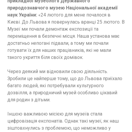
прикладної музеології Державного
природознавчого музею Національної академії
наук України:
«24 лютого для мене почалося в
Києві. До Львова я повернулась вранці 25 лютого. В
Музеї ми почали демонтаж експозиції та
переміщення в безпечні місця. Наша установа має
достатньо непогані підвали, а тому ми почали
готувати їх для наших працівників, які не мали
такого укриття біля своїх домівок.
Через деякий ми відновили свою діяльність.
Зробили це найперше тому, що до Львова приїхало
багато людей, які потребували культурного
дозвілля, а природничий музей особливо цікавий
для родин з дітьми.
Іншою важливою місією для музеїв стала
цифровізація експонатів. Однак такі музеї, як наш
зіштовхнулись з проблемою, що неможливо у