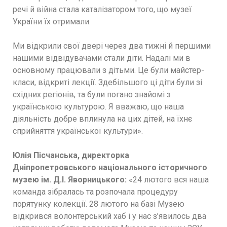
речі й війна стала каталізатором того, що музеї
України їх отримали.
Ми відкрили свої двері через два тижні й першими
нашими відвідувачами стали діти. Надалі ми в
основному працювали з дітьми. Це були майстер-
класи, відкриті лекції. Здебільшого ці діти були зі
східних регіонів, та були погано знайомі з
українською культурою. Я вважаю, що наша
діяльність добре вплинула на цих дітей, на їхнє
сприйняття української культури».
Юлія Пісчанська, директорка
Дніпропетровського національного історичного
музею ім. Д.І. Яворницького:
«24 лютого вся наша
команда зібралась та розпочала процедуру
порятунку колекції. 28 лютого на базі Музею
відкрився волонтерський хаб і у нас з’явилось два