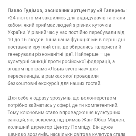
Павло Гудімов, засновник артцентру «Я Галерея»:
«24 лютого ми закрились для відвідувачів та стали
хабом, який приймає людей з різних куточків
України. У різний час у нас постійно перебували від
10 до 16 людей. Інша наша функція: ми в перші дні
поставили круглий стіл, де збирались галеристи й
генерували різноманітні ідеї. Найперше – це
культурні санкції проти російської федерації, а
згодом програма «Львів зустрічає» для
переселенців, в рамках якої проводили
безкоштовні екскурсії для наших гостей.
Для себе я одразу зрозумів, що волонтерством
потрібно займатись у сфері, де ти компетентний.
Тому ключовим стало впровадження культурних
санкцій, які, зокрема, підтримав Жан-Юбер Мартен,
колишній директор Центру Помпіду. Він дуже
швидко зрозумів, наскільки світова культура стала