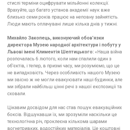
стислі терміни оцифрувати мільйонні колекції.
Врахуйте, що багато установ академії наук вже
близько семи років працює на неповну зайнятість.
Люди мають оплачувані лише кілька днів у тижні.
Михайло Закопець, виконуючий обов’язки
директора Музею народної архітектури і побуту у
Львові імені Климентія Шептицького:
«Наша війна
розпочалась 6 лютого, коли нам спалили один з
об’єктів, і тепер, в призмі часу, ми розуміємо, що це
не випадковість. Через особливість нашого Музею
ми звісно ж не могли евакуювати наші будинки, але
ми зібрали найбільш цінні речі з нашої експозиції та
сховали.
Цікавим досвідом для нас став пошук евакуаційних
боксів. Відшукавши їх, ми зрозуміли наскільки це
технологічна річ, проклеєна кількома шарами
вогнетривких, водостійких матеріалів. Це коштовні