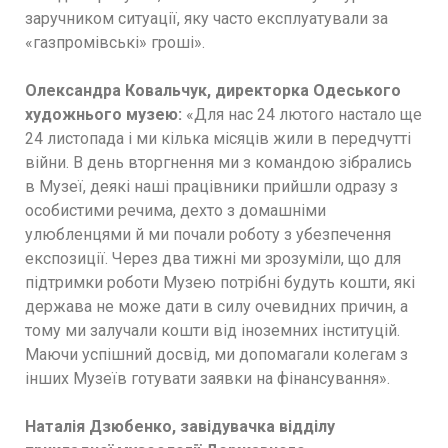
заручником ситуації, яку часто експлуатували за
«газпромівські» гроші».
Олександра Ковальчук, директорка Одеського
художнього музею:
«Для нас 24 лютого настало ще
24 листопада і ми кілька місяців жили в передчутті
війни. В день вторгнення ми з командою зібрались
в Музеї, деякі наші працівники прийшли одразу з
особистими речима, дехто з домашніми
улюбленцями й ми почали роботу з убезпечення
експозиції. Через два тижні ми зрозуміли, що для
підтримки роботи Музею потрібні будуть кошти, які
держава не може дати в силу очевидних причин, а
тому ми залучали кошти від іноземних інституцій.
Маючи успішний досвід, ми допомагали колегам з
інших Музеїв готувати заявки на фінансування».
Наталія Дзюбенко, завідувачка відділу