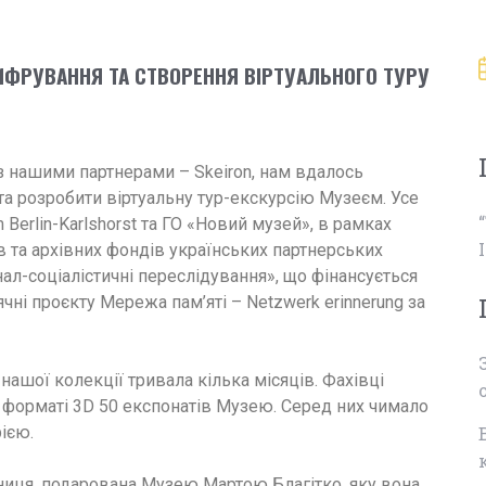
ЦИФРУВАННЯ ТА СТВОРЕННЯ ВІРТУАЛЬНОГО ТУРУ
з нашими партнерами – Skeiron, нам вдалось
а розробити віртуальну тур-екскурсію Музеєм. Усе
erlin-Karlshorst та ГО «Новий музей», в рамках
 та архівних фондів українських партнерських
-соціалістичні переслідування», що фінансується
і проєкту Мережа пам’яті – Netzwerk erinnerung за
ашої колекції тривала кілька місяців. Фахівці
у форматі 3D 50 експонатів Музею. Серед них чимало
рією.
иця, подарована Музею Мартою Благітко, яку вона