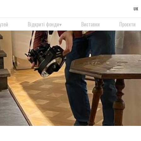
UK
узей
Відкриті фонди
Виставки
Проєкти