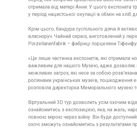
отримала від матері Анни. У цього експоната тра
у період нацистської окупації в обмін на хліб д
Крім цього, бандура суспільного діяча й активі
власноруч. Чайний сервіз, виготовлений у періо
Porzellanenfabrik – фабриці порцеляни Тіфенфур
«Це лише частинка експонатів, які отримали но
важливим для нашого Музею, адже дозволяє з
можливих загроз, які несе за собою розв’язан
росіянами українських музеїв, пошкодження ек
розповіла директорка Меморіального музею то
Віртуальний 3D тур дозволить усім охочим відв
ознайомитись з експозицією, яка, на жаль, нар
повною мірою через війну. Він буде доступний
охочі зможуть ознайомитись з результатами пр