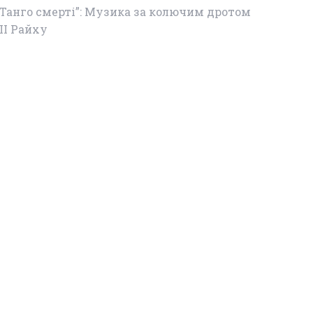
“Танго смерті”: Музика за колючим дротом
ІІІ Райху