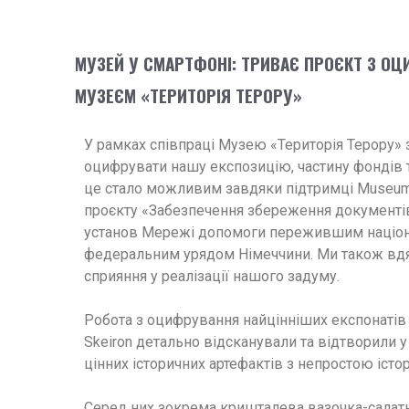
МУЗЕЙ У СМАРТФОНІ: ТРИВАЄ ПРОЄКТ З О
МУЗЕЄМ «ТЕРИТОРІЯ ТЕРОРУ»
У рамках співпраці Музею «Територія Терору» 
оцифрувати нашу експозицію, частину фондів т
це стало можливим завдяки підтримці Museum B
проєкту «Забезпечення збереження документів
установ Мережі допомоги пережившим націонал
федеральним урядом Німеччини. Ми також вдячн
сприяння у реалізації нашого задуму.
Робота з оцифрування найцінніших експонатів н
Skeiron детально відсканували та відтворили 
цінних історичних артефактів з непростою істо
Серед них зокрема кришталева вазочка-салатн