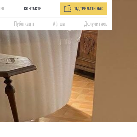
EN
КОНТАКТИ
ПІДТРИМАТИ НАС
Публікації
Афіша
Долучитись