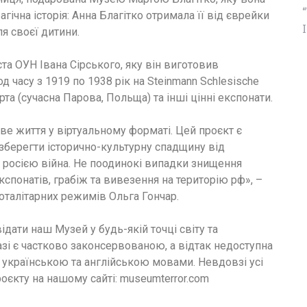
гічна історія: Анна Благітко отримала її від єврейки
ля своєї дитини.
ста ОУН Івана Сірського, яку він виготовив
д часу з 1919 по 1938 рік на Steinmann Schlesische
та (сучасна Парова, Польща) та інші цінні експонати.
ве життя у віртуальному форматі. Цей проєкт є
берегти історично-культурну спадщину від
а росією війна. Не поодинокі випадки знищення
спонатів, грабіж та вивезення на територію рф», –
талітарних режимів Ольга Гончар.
ідати наш Музей у будь-якій точці світу та
азі є частково законсервованою, а відтак недоступна
 українською та англійською мовами. Невдовзі усі
оєкту на нашому сайті: museumterror.com