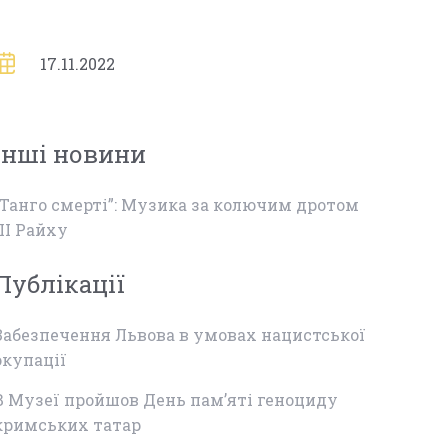
17.11.2022
Інші новини
“Танго смерті”: Музика за колючим дротом
ІІІ Райху
Публікації
Забезпечення Львова в умовах нацистської
окупації
В Музеї пройшов День пам’яті геноциду
кримських татар