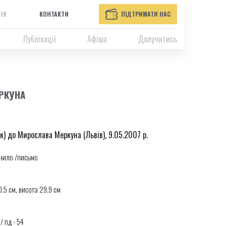
EN
КОНТАКТИ
ПІДТРИМАТИ НАС
Публікації
Афіша
Долучитись
РКУНА
к) до Мирослава Меркуна (Львів), 9.05.2007 р.
рнило /письмо
.5 см, висота 29.9 см
 / пд - 54