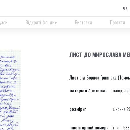
UK
узей
Відкриті фонди
Виставки
Проєкти
ЛИСТ ДО МИРОСЛАВА МЕ
Лист від Бориса Гривнака (Томсь
матеріал / техніка:
папір, чо
розміри:
ширина 20
інвентарний номер:
тт кн - 533