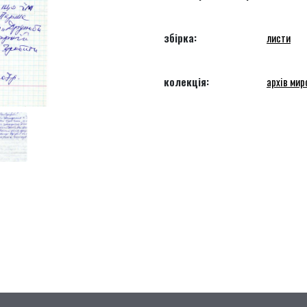
збірка:
листи
колекція:
архів мир