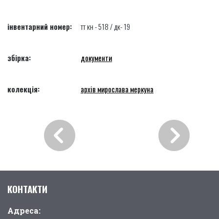
інвентарний номер:
тт кн - 518 / дк- 19
збірка:
документи
колекція:
архів мирослава меркуна
КОНТАКТИ
Адреса: