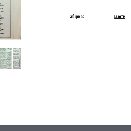
збірка:
газети