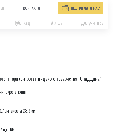
EN
КОНТАКТИ
ПІДТРИМАТИ НАС
Публікації
Афіша
Долучитись
ого історико-просвітницького товариства “Спадщина”
рнило/ротапринт
.7 см, висота 28.9 см
 / пд - 66