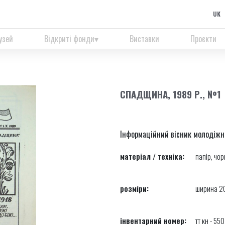
UK
узей
Відкриті фонди
Виставки
Проєкти
СПАДЩИНА, 1989 Р., №1
Інформаційний вісник молодіжн
матеріал / техніка:
папір, чо
розміри:
ширина 20
інвентарний номер:
тт кн - 550