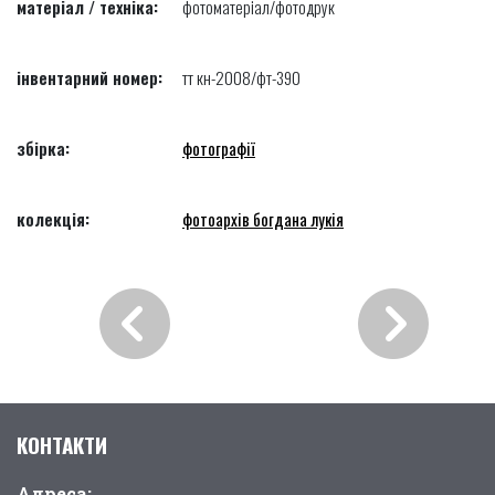
матеріал / техніка:
фотоматеріал/фотодрук
інвентарний номер:
тт кн-2008/фт-390
збірка:
фотографії
колекція:
фотоархів богдана лукія
КОНТАКТИ
Адреса: