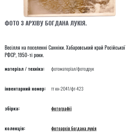
ФОТО З АРХІВУ БОГДАНА ЛУКІЯ.
Весілля на поселенні Санніки. Хабаровський край Російської
РФСР, 1950-ті роки.
матеріал / техніка:
фотоматеріал/фотодрук
інвентарний номер:
тт кн-2041/фт-423
збірка:
фотографії
колекція:
фотоархів богдана лукія