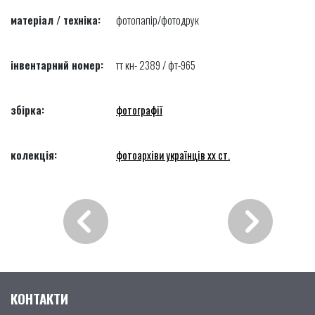
матеріал / техніка:
фотопапір/фотодрук
інвентарний номер:
тт кн- 2389 / фт-965
збірка:
фотографії
колекція:
фотоархіви українців хх ст.
КОНТАКТИ