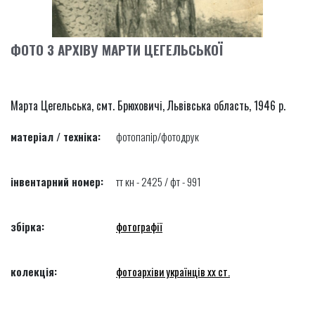
ФОТО З АРХІВУ МАРТИ ЦЕГЕЛЬСЬКОЇ
Марта Цегельська, смт. Брюховичі, Львівська область, 1946 р.
матеріал / техніка:
фотопапір/фотодрук
інвентарний номер:
тт кн - 2425 / фт - 991
збірка:
фотографії
колекція:
фотоархіви українців хх ст.