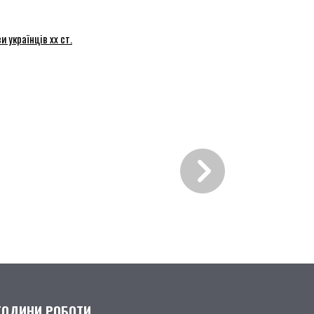
и українців хх ст.
ГОДИНИ РОБОТИ