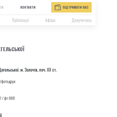
EN
КОНТАКТИ
ПІДТРИМАТИ НАС
Публікації
Афіша
Долучитись
ЕГЕЛЬСЬКОЇ
гельської. м. Золочів, поч. ХХ ст.
/фотодрук
2 / фт-988
ії