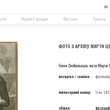
UK
узей
Відкриті фонди
Виставки
Проєкти
ФОТО З АРХІВУ МАРТИ Ц
Ганна Скобельська, мати Марти Це
матеріал / техніка:
фотопапір
інвентарний номер:
тт кн- 242
збірка:
фотограф