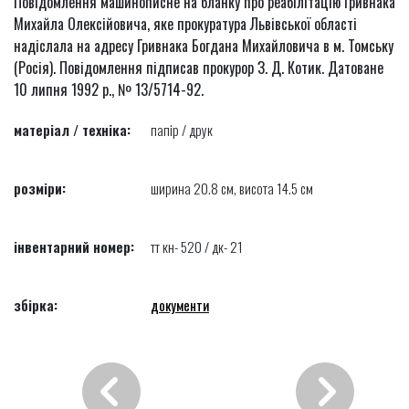
Повідомлення машинописне на бланку про реабілітацію Гривнака
Михайла Олексійовича, яке прокуратура Львівської області
надіслала на адресу Гривнака Богдана Михайловича в м. Томську
(Росія). Повідомлення підписав прокурор З. Д. Котик. Датоване
10 липня 1992 р., № 13/5714-92.
матеріал / техніка:
папір / друк
розміри:
ширина 20.8 см, висота 14.5 см
інвентарний номер:
тт кн- 520 / дк- 21
збірка:
документи