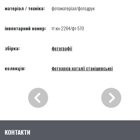
матеріал / техніка:
фотоматеріал/фотодрук
інвентарний номер:
тт кн-2264/фт-570
збірка:
фотографії
колекція:
фотоархів наталії станішевської
КОНТАКТИ