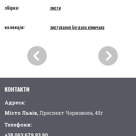
збірка:
листи
колекція:
листування богдана климчака
КОНТАКТИ
Адреса:
Місто Львів,
Проспект Чорновола, 45г
Телефони:
+38 063 679 93 90