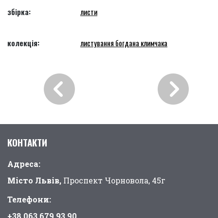
збірка:
листи
колекція:
листування богдана климчака
КОНТАКТИ
Адреса:
Місто Львів,
Проспект Чорновола, 45г
Телефони:
+38 063 679 93 90