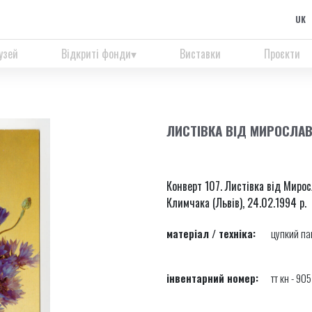
UK
узей
Відкриті фонди
Виставки
Проєкти
ЛИСТІВКА ВІД МИРОСЛА
Конверт 107. Листівка від Миро
Климчака (Львів), 24.02.1994 р.
матеріал / техніка:
цупкий па
інвентарний номер:
тт кн - 905