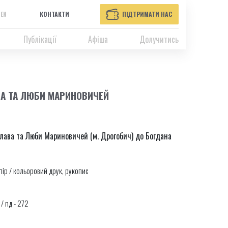
EN
КОНТАКТИ
ПІДТРИМАТИ НАС
Публікації
Афіша
Долучитись
ВА ТА ЛЮБИ МАРИНОВИЧЕЙ
слава та Люби Мариновичей (м. Дрогобич) до Богдана
пір / кольоровий друк, рукопис
 / пд - 272