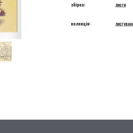
збірка:
листи
колекція:
листуван