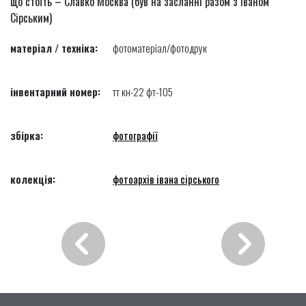
що стоїть – Славко Москва (був на засланні разом з Іваном
Сірським)
матеріал / техніка:
фотоматеріал/фотодрук
інвентарний номер:
тт кн-22 фт-105
збірка:
фотографії
колекція:
фотоархів івана сірського