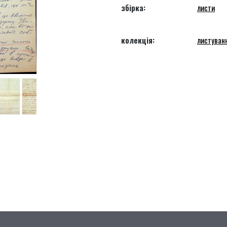
збірка:
листи
колекція:
листуван