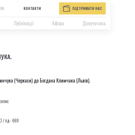
EN
КОНТАКТИ
ПІДТРИМАТИ НАС
Публікації
Афіша
Долучитись
ЧУКА.
инчука (Черкаси) до Богдана Климчака (Львів).
копис
0 / пд - 669