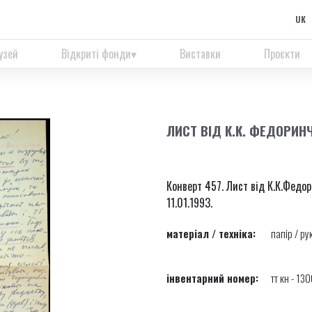
UK
узей
Відкриті фонди
Виставки
Проєкти
ЛИСТ ВІД К.К. ФЕДОРИН
Конверт 457. Лист від К.К.Федор
11.01.1993.
матеріал / техніка:
папір / ру
інвентарний номер:
тт кн - 130