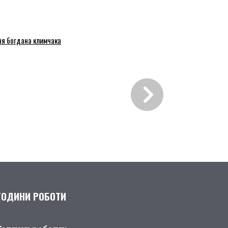
ня богдана климчака
ГОДИНИ РОБОТИ