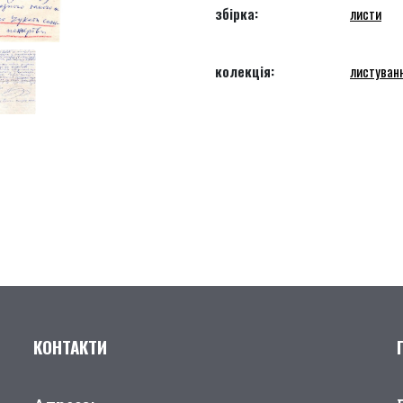
збірка:
листи
колекція:
листуван
КОНТАКТИ