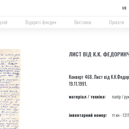
UK
узей
Відкриті фонди
Виставки
Проєкти
ЛИСТ ВІД К.К. ФЕДОРИН
Конверт 468. Лист від К.К.Федор
19.11.1991.
матеріал / техніка:
папір / ру
інвентарний номер:
тт кн - 131