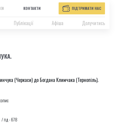
EN
КОНТАКТИ
ПІДТРИМАТИ НАС
Публікації
Афіша
Долучитись
ЧУКА.
инчука (Черкаси) до Богдана Климчака (Тернопіль).
копис
1 / пд - 678