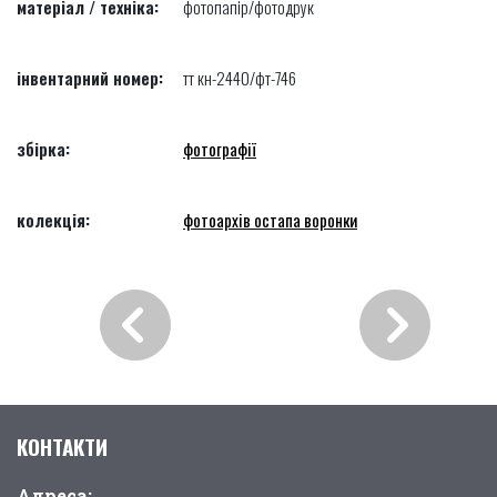
матеріал / техніка:
фотопапір/фотодрук
інвентарний номер:
тт кн-2440/фт-746
збірка:
фотографії
колекція:
фотоархів остапа воронки
КОНТАКТИ
Адреса: