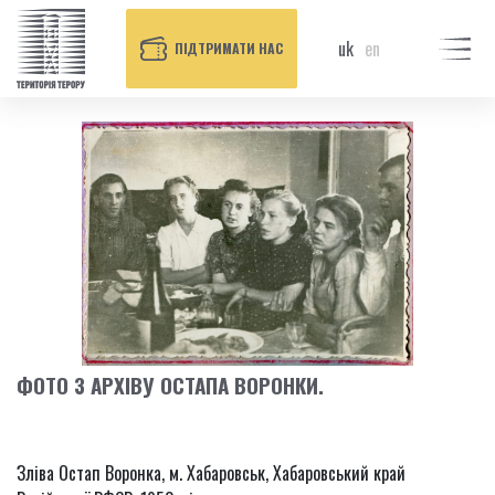
uk
en
ПІДТРИМАТИ НАС
ФОТО З АРХІВУ ОСТАПА ВОРОНКИ.
Зліва Остап Воронка, м. Хабаровськ, Хабаровський край