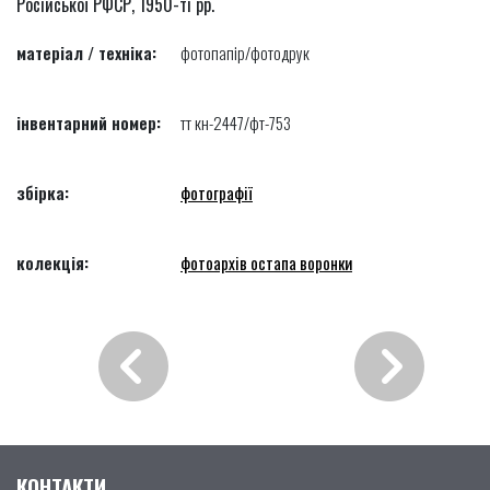
Російської РФСР, 1950-ті рр.
матеріал / техніка:
фотопапір/фотодрук
інвентарний номер:
тт кн-2447/фт-753
збірка:
фотографії
колекція:
фотоархів остапа воронки
КОНТАКТИ