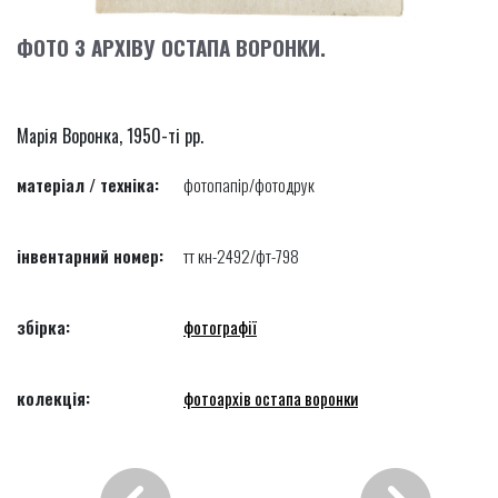
ФОТО З АРХІВУ ОСТАПА ВОРОНКИ.
Марія Воронка, 1950-ті рр.
матеріал / техніка:
фотопапір/фотодрук
інвентарний номер:
тт кн-2492/фт-798
збірка:
фотографії
колекція:
фотоархів остапа воронки