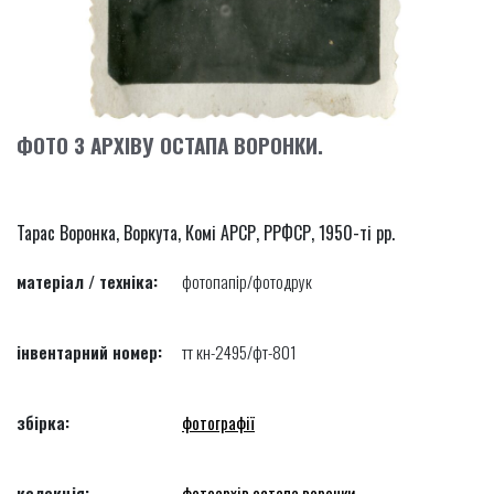
ФОТО З АРХІВУ ОСТАПА ВОРОНКИ.
Тарас Воронка, Воркута, Комі АРСР, РРФСР, 1950-ті рр.
матеріал / техніка:
фотопапір/фотодрук
інвентарний номер:
тт кн-2495/фт-801
збірка:
фотографії
колекція:
фотоархів остапа воронки