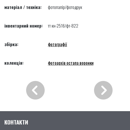
матеріал / техніка:
фотопапір/фотодрук
інвентарний номер:
тт кн-2516/фт-822
збірка:
фотографії
колекція:
фотоархів остапа воронки
КОНТАКТИ