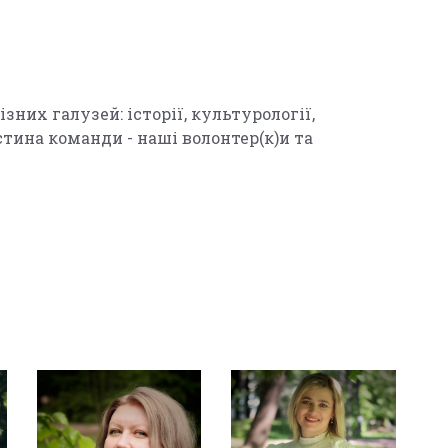
зних галузей: історії, культурології,
стина команди - наші волонтер(к)и та