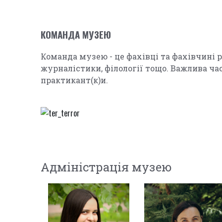
КОМАНДА МУЗЕЮ
Команда музею - це фахівці та фахівчині рі
журналістики, філології тощо. Важлива ча
практикант(к)и.
Адміністрація музею