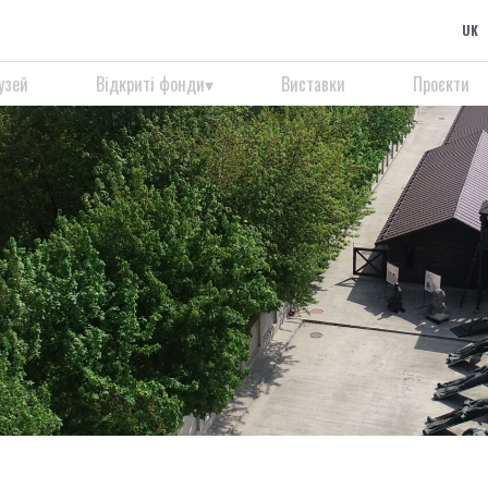
UK
узей
Відкриті фонди
Виставки
Проєкти