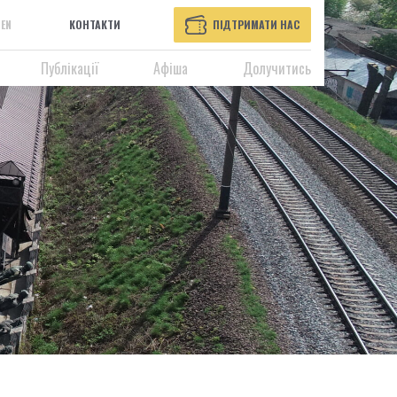
EN
КОНТАКТИ
ПІДТРИМАТИ НАС
Публікації
Афіша
Долучитись