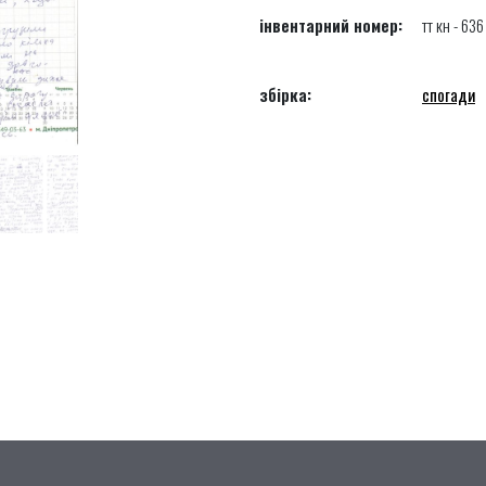
інвентарний номер:
тт кн - 636
збірка:
спогади