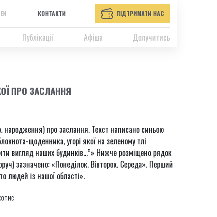
EN
КОНТАКТИ
ПІДТРИМАТИ НАС
Публікації
Афіша
Долучитись
КОЇ ПРО ЗАСЛАННЯ
 р. народження) про заслання. Текст написано синьою
блокнота-щоденника, угорі якої на зеленому тлі
нити вигляд наших будинків…”» Нижче розміщено рядок
оруч) зазначено: «Понеділок. Вівторок. Середа». Перший
то людей із нашої області».
копис