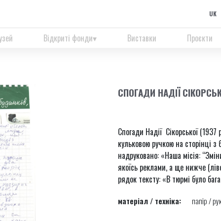
UK
узей
Відкриті фонди
Виставки
Проєкти
СПОГАДИ НАДІЇ СІКОРСЬ
Спогади Надії Сікорської (1937
кульковою ручкою на сторінці з 
надруковано: «Наша місія: “Змі
якоїсь реклами, а ще нижче (лів
рядок тексту: «В тюрмі було бага
матеріал / техніка:
папір / ру