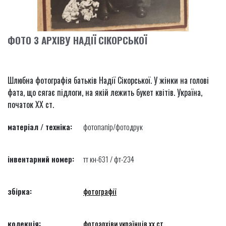
ФОТО З АРХІВУ НАДІЇ СІКОРСЬКОЇ
Шлюбна фотографія батьків Надії Сікорської. У жінки на голові
фата, що сягає підлоги, на якій лежить букет квітів. Україна,
початок ХХ ст.
матеріал / техніка:
фотопапір/фотодрук
інвентарний номер:
тт кн-631 / фт-234
збірка:
фотографії
колекція:
фотоархіви українців хх ст.