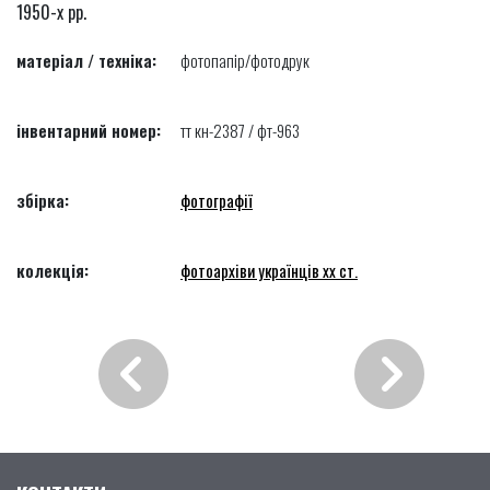
1950-х рр.
матеріал / техніка:
фотопапір/фотодрук
інвентарний номер:
тт кн-2387 / фт-963
збірка:
фотографії
колекція:
фотоархіви українців хх ст.