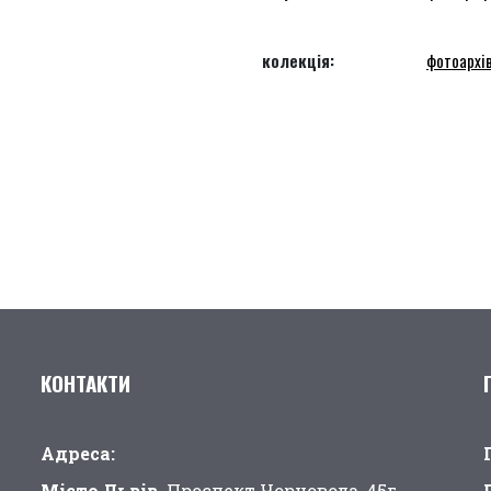
колекція:
фотоархів
КОНТАКТИ
Адреса:
Місто Львів,
Проспект Чорновола, 45г