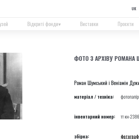
UK
узей
Відкриті фонди
Виставки
Проєкти
ФОТО З АРХІВУ РОМАНА
Роман Шумський і Веніамін Дужи
матеріал / техніка:
фотопапір
інвентарний номер:
тт кн-2386
збірка:
фотограф