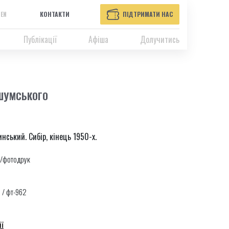
EN
КОНТАКТИ
ПІДТРИМАТИ НАС
Публікації
Афіша
Долучитись
 ШУМСЬКОГО
нський. Сибір, кінець 1950-х.
/фотодрук
 / фт-962
ії