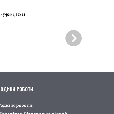
и українців хх ст.
ГОДИНИ РОБОТИ
Години pоботи:
Понеділок-Вівторок:
вихідний