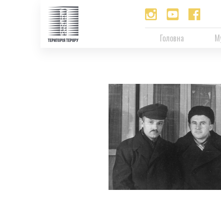
Головна
М