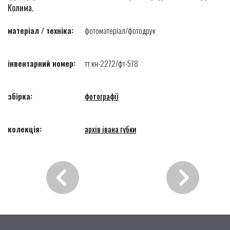
Колима.
матеріал / техніка:
фотоматеріал/фотодрук
інвентарний номер:
тт кн-2272/фт-578
збірка:
фотографії
колекція:
архів івана губки