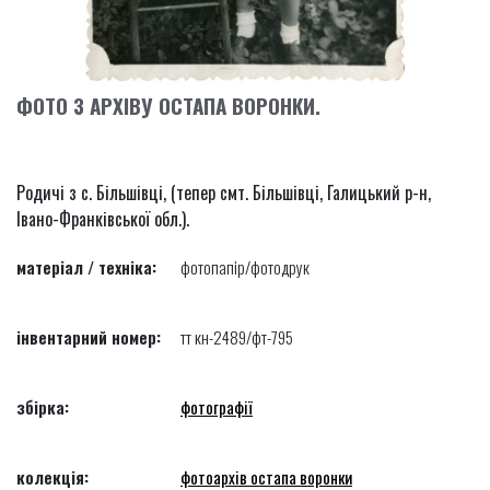
ФОТО З АРХІВУ ОСТАПА ВОРОНКИ.
Родичі з с. Більшівці, (тепер смт. Більшівці, Галицький р-н,
Івано-Франківської обл.).
матеріал / техніка:
фотопапір/фотодрук
інвентарний номер:
тт кн-2489/фт-795
збірка:
фотографії
колекція:
фотоархів остапа воронки