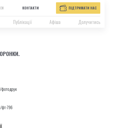
EN
КОНТАКТИ
ПІДТРИМАТИ НАС
Публікації
Афіша
Долучитись
ВОРОНКИ.
/фотодрук
0/фт-796
ії