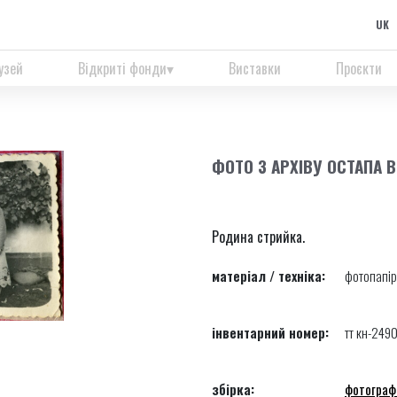
UK
узей
Відкриті фонди
Виставки
Проєкти
ФОТО З АРХІВУ ОСТАПА 
Родина стрийка.
матеріал / техніка:
фотопапір
інвентарний номер:
тт кн-249
збірка:
фотограф