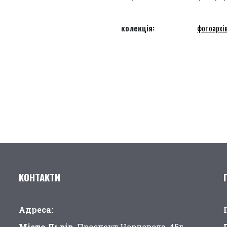
колекція:
фотоархів
КОНТАКТИ
Адреса:
Місто Львів,
Проспект Чорновола, 45г