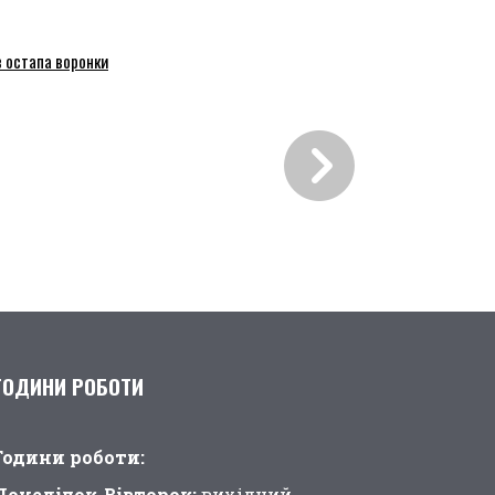
 остапа воронки
ГОДИНИ РОБОТИ
Години pоботи:
Понеділок-Вівторок:
вихідний