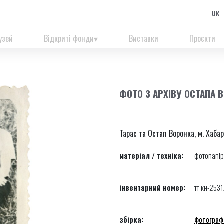
UK
узей
Відкриті фонди
Виставки
Проєкти
ФОТО З АРХІВУ ОСТАПА 
Тарас та Остап Воронка, м. Хаба
матеріал / техніка:
фотопапір
інвентарний номер:
тт кн-253
збірка:
фотограф