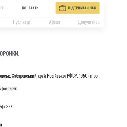
EN
КОНТАКТИ
ПІДТРИМАТИ НАС
Публікації
Афіша
Долучитись
ВОРОНКИ.
ровськ, Хабаровський край Російської РФСР, 1950-ті рр.
/фотодрук
1/фт-837
ії