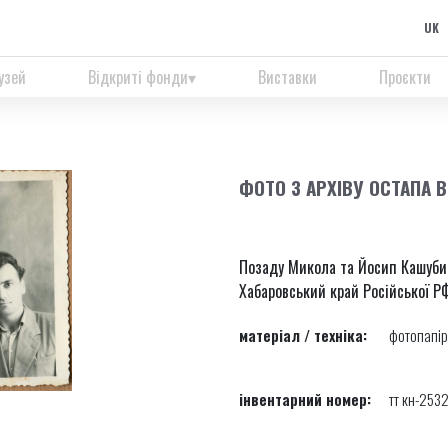
UK
узей
Відкриті фонди
Виставки
Проєкти
ФОТО З АРХІВУ ОСТАПА 
Позаду Микола та Йосип Кашуби, 
Хабаровський край Російської РФ
матеріал / техніка:
фотопапір
інвентарний номер:
тт кн-253