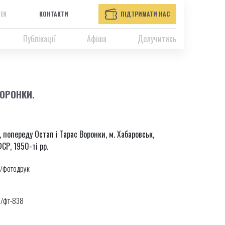
EN
КОНТАКТИ
ПІДТРИМАТИ НАС
Публікації
Афіша
Долучитись
ВОРОНКИ.
попереду Остап і Тарас Воронки, м. Хабаровськ,
СР, 1950-ті рр.
/фотодрук
2/фт-838