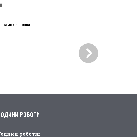
ії
 остапа воронки
ГОДИНИ РОБОТИ
Години pоботи: